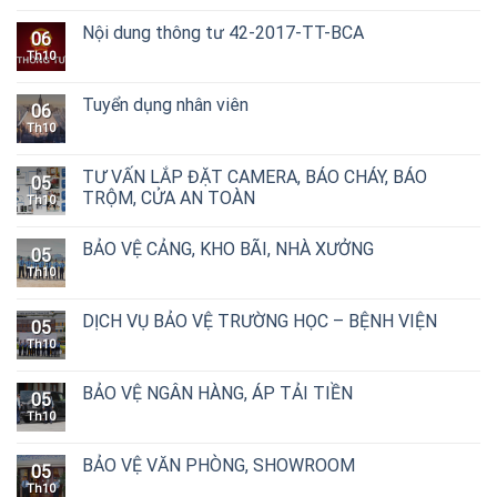
Nội dung thông tư 42-2017-TT-BCA
06
Th10
Tuyển dụng nhân viên
06
Th10
TƯ VẤN LẮP ĐẶT CAMERA, BÁO CHÁY, BÁO
05
TRỘM, CỬA AN TOÀN
Th10
BẢO VỆ CẢNG, KHO BÃI, NHÀ XƯỞNG
05
Th10
DỊCH VỤ BẢO VỆ TRƯỜNG HỌC – BỆNH VIỆN
05
Th10
BẢO VỆ NGÂN HÀNG, ÁP TẢI TIỀN
05
Th10
BẢO VỆ VĂN PHÒNG, SHOWROOM
05
Th10