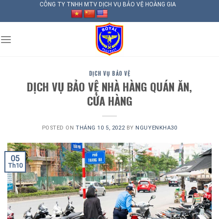
Skip
CÔNG TY TNHH MTV DỊCH VỤ BẢO VỆ HOÀNG GIA
to
content
DỊCH VỤ BẢO VỆ
DỊCH VỤ BẢO VỆ NHÀ HÀNG QUÁN ĂN,
CỬA HÀNG
POSTED ON
THÁNG 10 5, 2022
BY
NGUYENKHA30
05
Th10