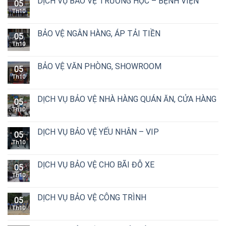
DỊCH VỤ BẢO VỆ TRƯỜNG HỌC – BỆNH VIỆN
05
Th10
BẢO VỆ NGÂN HÀNG, ÁP TẢI TIỀN
05
Th10
BẢO VỆ VĂN PHÒNG, SHOWROOM
05
Th10
DỊCH VỤ BẢO VỆ NHÀ HÀNG QUÁN ĂN, CỬA HÀNG
05
Th10
DỊCH VỤ BẢO VỆ YẾU NHÂN – VIP
05
Th10
DỊCH VỤ BẢO VỆ CHO BÃI ĐỖ XE
05
Th10
DỊCH VỤ BẢO VỆ CÔNG TRÌNH
05
Th10