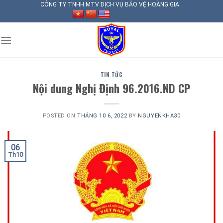
Skip
CÔNG TY TNHH MTV DỊCH VỤ BẢO VỆ HOÀNG GIA
to
content
TIN TỨC
Nội dung Nghị Định 96.2016.ND CP
POSTED ON
THÁNG 10 6, 2022
BY
NGUYENKHA30
06
Th10