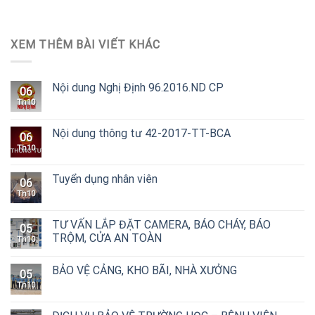
XEM THÊM BÀI VIẾT KHÁC
Nội dung Nghị Định 96.2016.ND CP
06
Th10
Nội dung thông tư 42-2017-TT-BCA
06
Th10
Tuyển dụng nhân viên
06
Th10
TƯ VẤN LẮP ĐẶT CAMERA, BÁO CHÁY, BÁO
05
TRỘM, CỬA AN TOÀN
Th10
BẢO VỆ CẢNG, KHO BÃI, NHÀ XƯỞNG
05
Th10